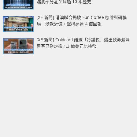
漏洞部分甚至超過 10 年歷史
[XF 新聞] 港澳聯合搗破 Fun Coffee 咖啡科研騙
局 涉款近億‧聲稱高達 4 倍回報
[XF 新聞] Coldcard 離線「冷錢包」爆出致命漏洞
黑客已盜走逾 1.3 億美元比特幣