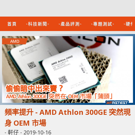
首頁
-科技新聞-
-產品評測-
-專題測試-
-硬
頻率提升 - AMD Athlon 300GE 突然現
身 OEM 市場
-
軒仔
-
2019-10-16