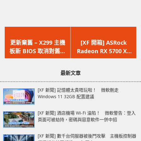
上
下
一
一
更新棄舊 – X299 主機
[XF 開箱] ASRock
篇
篇
板新 BIOS 取消對舊代
Radeon RX 5700 XT
文
文
Kaby Lake-X 處理器
Taichi 三風扇太極超
章：
章：
的支援
頻版
最新文章
[XF 新聞] 記憶體太貴唔玩啦！ 微軟刪走
Windows 11 32GB 配置建議
[XF 新聞] 酒店機場 Wi-Fi 淪陷！ 微軟警告：登入
頁面可被劫持，密碼與惡意軟件一併中招
[XF 新聞] 數千台伺服器被後門攻擊 主機板控制器