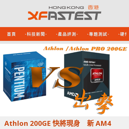
首頁
-科技新聞-
-產品評測-
-專題測試-
-硬
Athlon 200GE 快將現身 新 AM4