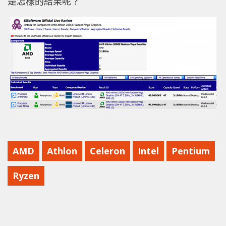
是怎樣的結果呢？
AMD
Athlon
Celeron
Intel
Pentium
Ryzen