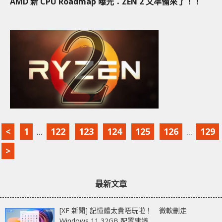
AMD 新 CPU Roadmap 曝光：ZEN 2 又準備來了！！
<
1
...
122
123
124
125
126
...
129
>
最新文章
[XF 新聞] 記憶體太貴唔玩啦！ 微軟刪走
Windows 11 32GB 配置建議