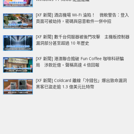
[XF 新聞] 酒店機場 Wi-Fi 淪陷！ 微軟警告：登入
頁面可被劫持，密碼與惡意軟件一併中招
[XF 新聞] 數千台伺服器被後門攻擊 主機板控制器
漏洞部分甚至超過 10 年歷史
[XF 新聞] 港澳聯合搗破 Fun Coffee 咖啡科研騙
局 涉款近億‧聲稱高達 4 倍回報
[XF 新聞] Coldcard 離線「冷錢包」爆出致命漏洞
黑客已盜走逾 1.3 億美元比特幣