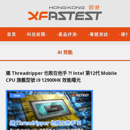
首頁
-科技新聞-
-產品評測-
-專題測試-
-硬
AI 效能
連 Threadripper 也敗在他手 ?! Intel 第12代 Mobile
CPU 旗艦型號 i9 12900HK 效能曝光