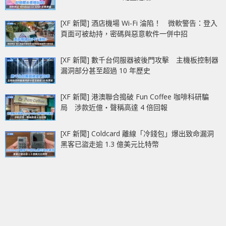
[XF 新聞] 酒店機場 Wi-Fi 淪陷！ 微軟警告：登入
頁面可被劫持，密碼與惡意軟件一併中招
[XF 新聞] 數千台伺服器被後門攻擊 主機板控制器
漏洞部分甚至超過 10 年歷史
[XF 新聞] 港澳聯合搗破 Fun Coffee 咖啡科研騙
局 涉款近億‧聲稱高達 4 倍回報
[XF 新聞] Coldcard 離線「冷錢包」爆出致命漏洞
黑客已盜走逾 1.3 億美元比特幣