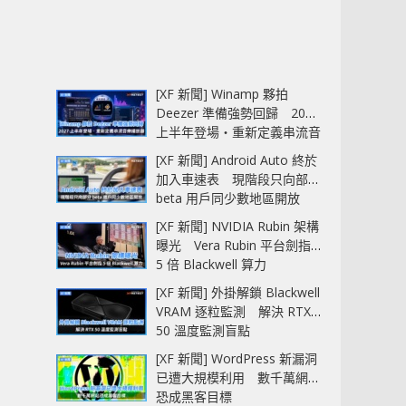
[XF 新聞] Winamp 夥拍
Deezer 準備強勢回歸 2027
上半年登場‧重新定義串流音
樂播放器
[XF 新聞] Android Auto 終於
加入車速表 現階段只向部分
beta 用戶同少數地區開放
[XF 新聞] NVIDIA Rubin 架構
曝光 Vera Rubin 平台劍指
5 倍 Blackwell 算力
[XF 新聞] 外掛解鎖 Blackwell
VRAM 逐粒監測 解決 RTX
50 溫度監測盲點
[XF 新聞] WordPress 新漏洞
已遭大規模利用 數千萬網站
恐成黑客目標