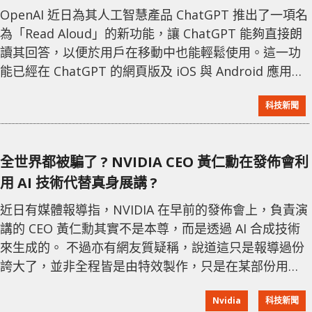
OpenAI 近日為其人工智慧產品 ChatGPT 推出了一項名
為「Read Aloud」的新功能，讓 ChatGPT 能夠直接朗
讀其回答，以便於用戶在移動中也能輕鬆使用。這一功
能已經在 ChatGPT 的網頁版及 iOS 與 Android 應用程
式中上線。 「Read Aloud」功能支援多達 37 種語言，
科技新聞
並能自動檢測它正在讀取的文本語言。該功能適用於
GPT-4 和 GPT-3.5 兩個版本。這不僅是 OpenAI 在多模
態能力（即通過多種媒介讀取和回應）方面的一次有趣
全世界都被騙了 ? NVIDIA CEO 黃仁勳在發佈會利
展示，也是在
用 AI 技術代替真身展講 ?
近日有媒體報導指，NVIDIA 在早前的發佈會上，負責演
講的 CEO 黃仁勳其實不是本尊，而是透過 AI 合成技術
來生成的。 不過亦有網友質疑稱，說道這只是報導過份
誇大了，並非全程皆是由特效製作，只是在某部份用上
了相關技術。為此，鳳凰網科技於這段發佈演講中，發
Nvidia
科技新聞
現了影片在第 23 分鐘位置曾講到「Jensen 要求我們為