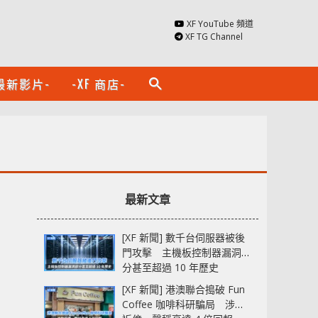
XF YouTube 頻道
XF TG Channel
最新影片-
-XF 商店-
search
最新文章
[XF 新聞] 數千台伺服器被後
門攻擊 主機板控制器漏洞部
分甚至超過 10 年歷史
[XF 新聞] 港澳聯合搗破 Fun
Coffee 咖啡科研騙局 涉款