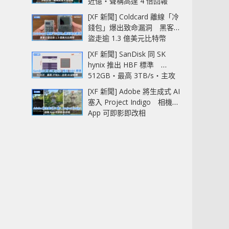
近億‧聲稱高達 4 倍回報
[XF 新聞] Coldcard 離線「冷
錢包」爆出致命漏洞 黑客已
盜走逾 1.3 億美元比特幣
[XF 新聞] SanDisk 同 SK
hynix 推出 HBF 標準
512GB‧最高 3TB/s‧主攻
AI 記憶體
[XF 新聞] Adobe 將生成式 AI
塞入 Project Indigo 相機
App 可即影即改相