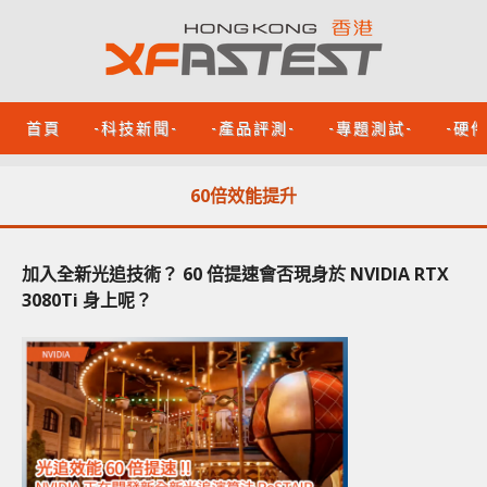
首頁
-科技新聞-
-產品評測-
-專題測試-
-硬
60倍效能提升
加入全新光追技術？ 60 倍提速會否現身於 NVIDIA RTX
3080Ti 身上呢？