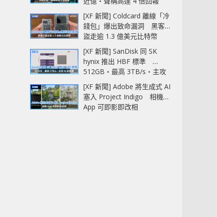
近億‧聲稱高達 4 倍回報
[XF 新聞] Coldcard 離線「冷
錢包」爆出致命漏洞 黑客已
盜走逾 1.3 億美元比特幣
[XF 新聞] SanDisk 同 SK
hynix 推出 HBF 標準
512GB‧最高 3TB/s‧主攻
AI 記憶體
[XF 新聞] Adobe 將生成式 AI
塞入 Project Indigo 相機
App 可即影即改相