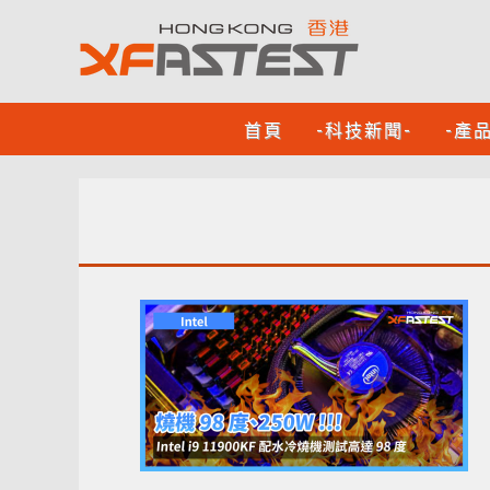
首頁
-科技新聞-
-產