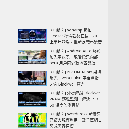
[XF 新聞] Winamp 夥拍
Deezer 準備強勢回歸 2027
上半年登場‧重新定義串流音
樂播放器
[XF 新聞] Android Auto 終於
加入車速表 現階段只向部分
beta 用戶同少數地區開放
[XF 新聞] NVIDIA Rubin 架構
曝光 Vera Rubin 平台劍指
5 倍 Blackwell 算力
[XF 新聞] 外掛解鎖 Blackwell
VRAM 逐粒監測 解決 RTX
50 溫度監測盲點
[XF 新聞] WordPress 新漏洞
已遭大規模利用 數千萬網站
恐成黑客目標