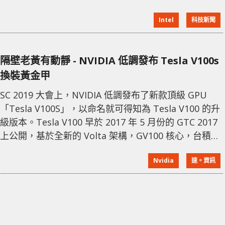
時的更少 2 核。 Rocket Lake 第 11 代的旗艦型號為 i9
Intel
科技新聞
11900K 及無核顯版 i9-11900KF，它們擁有 8 核 16 線
程，預設頻率均為 3.5GHz、全核加速為 4.8GHz、單核
加速為 5.3GHz，TDP 1
隔壁老黃有動靜 - NVIDIA 低調發布 Tesla V100s
換裝黃金甲
SC 2019 大會上，NVIDIA 低調發布了新款頂級 GPU
「Tesla V100S」，以命名就可得知為 Tesla V100 的升
級版本。Tesla V100 早於 2017 年 5 月份的 GTC 2017
上公開，基於全新的 Volta 架構，GV100 核心，台積電
12nm 製程製造，集成 210 億個電晶體，面積達 815
Nvidia
速。資訊
mm²，擁有 5,120 CUDA 核心、 640 Tensor 核心。 過
了兩年，Tesla V100 的地位依然沒有被打下來，而最新
公佈的 Tes