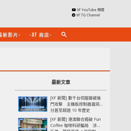
XF YouTube 頻道
XF TG Channel
最新影片-
-XF 商店-
search
最新文章
[XF 新聞] 數千台伺服器被後
門攻擊 主機板控制器漏洞部
分甚至超過 10 年歷史
[XF 新聞] 港澳聯合搗破 Fun
Coffee 咖啡科研騙局 涉款