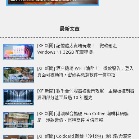
最新文章
[XF 新聞] 記憶體太貴唔玩啦！ 微軟刪走
Windows 11 32GB 配置建議
[XF 新聞] 酒店機場 Wi-Fi 淪陷！ 微軟警告：登入
頁面可被劫持，密碼與惡意軟件一併中招
[XF 新聞] 數千台伺服器被後門攻擊 主機板控制器
漏洞部分甚至超過 10 年歷史
[XF 新聞] 港澳聯合搗破 Fun Coffee 咖啡科研騙
局 涉款近億‧聲稱高達 4 倍回報
[XF 新聞] Coldcard 離線「冷錢包」爆出致命漏洞