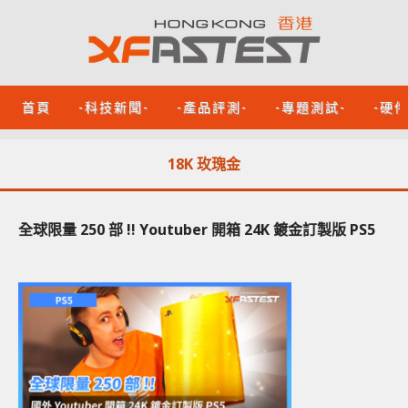
首頁
-科技新聞-
-產品評測-
-專題測試-
-硬
18K 玫瑰金
全球限量 250 部 !! Youtuber 開箱 24K 鍍金​​訂製版 PS5