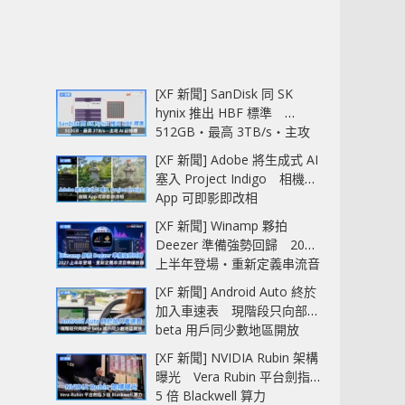
[XF 新聞] SanDisk 同 SK
hynix 推出 HBF 標準
512GB‧最高 3TB/s‧主攻
AI 記憶體
[XF 新聞] Adobe 將生成式 AI
塞入 Project Indigo 相機
App 可即影即改相
[XF 新聞] Winamp 夥拍
Deezer 準備強勢回歸 2027
上半年登場‧重新定義串流音
樂播放器
[XF 新聞] Android Auto 終於
加入車速表 現階段只向部分
beta 用戶同少數地區開放
[XF 新聞] NVIDIA Rubin 架構
曝光 Vera Rubin 平台劍指
5 倍 Blackwell 算力