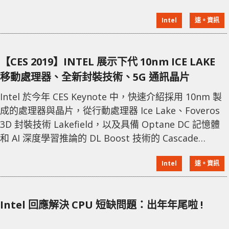
的 50 戶居民取得聯繫，公佈興建計劃，預計年尾動工。
Intel
速。資訊
作為 D1X 工廠的第三期工程，佔地面積達到 110 萬 ft²
(約 10.2 萬 m²)。 而在愛爾蘭和以色列方面，當地已經
準備好生產 10 nm 產品
【CES 2019】INTEL 展示下代 10nm ICE LAKE
移動處理器、全新封裝技術、5G 通訊晶片
Intel 於今年 CES Keynote 中，快速介紹採用 10nm 製
成的處理器與晶片，從行動處理器 Ice Lake、Foveros
3D 封裝技術 Lakefield，以及具備 Optane DC 記憶體
和 AI 深度學習推論的 DL Boost 技術的 Cascade
Lake，和 5G 單晶片 Snow Ridge，無疑要告訴各位讀
Intel
速。資訊
者：「Intel 有著次世代運算新科技與 10nm 製程，可滿
足家用與企業等未來運算之技術。」。 ↑ Intel 第 9 代處
理器更新。
Intel 回應解決 CPU 短缺問題：出年年尾啦 !