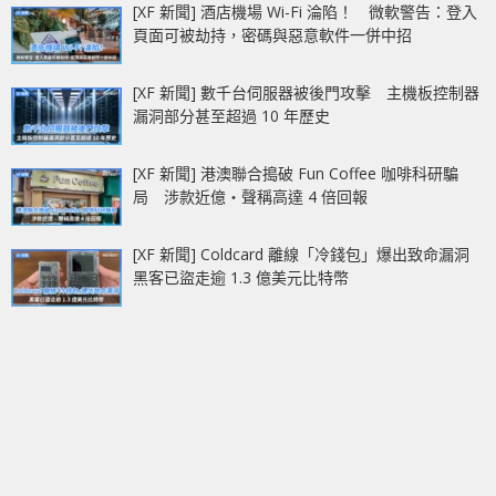
[XF 新聞] 酒店機場 Wi-Fi 淪陷！ 微軟警告：登入
頁面可被劫持，密碼與惡意軟件一併中招
[XF 新聞] 數千台伺服器被後門攻擊 主機板控制器
漏洞部分甚至超過 10 年歷史
[XF 新聞] 港澳聯合搗破 Fun Coffee 咖啡科研騙
局 涉款近億‧聲稱高達 4 倍回報
[XF 新聞] Coldcard 離線「冷錢包」爆出致命漏洞
黑客已盜走逾 1.3 億美元比特幣