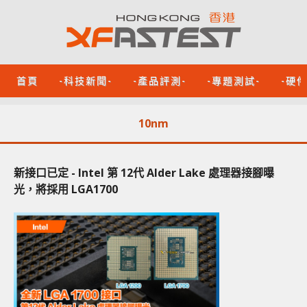
首頁
-科技新聞-
-產品評測-
-專題測試-
-硬
10nm
新接口已定 - Intel 第 12代 Alder Lake 處理器接腳曝
光，將採用 LGA1700