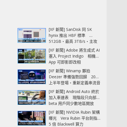
[XF 新聞] SanDisk 同 SK
hynix 推出 HBF 標準
512GB‧最高 3TB/s‧主攻
AI 記憶體
[XF 新聞] Adobe 將生成式 AI
塞入 Project Indigo 相機
App 可即影即改相
[XF 新聞] Winamp 夥拍
Deezer 準備強勢回歸 2027
上半年登場‧重新定義串流音
樂播放器
[XF 新聞] Android Auto 終於
加入車速表 現階段只向部分
beta 用戶同少數地區開放
[XF 新聞] NVIDIA Rubin 架構
曝光 Vera Rubin 平台劍指
5 倍 Blackwell 算力