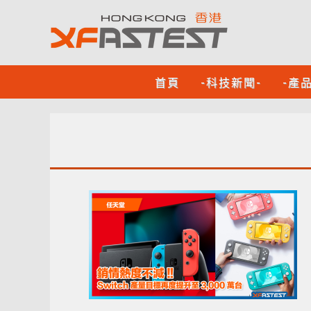
首頁
-科技新聞-
-產