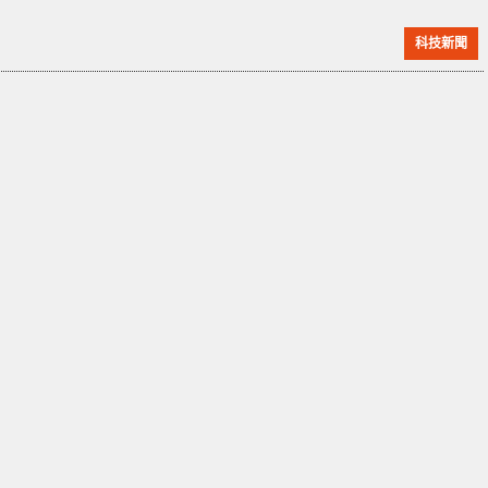
近還推出了《要塞英雄 Fortnite》主題版 據《彭博》引
科技新聞
述爆料者的消息，指任天堂在 2021 年的 Switch 產量目
標將會再調高 20 ％ 至 3,000 萬台，並已要求代工廠擴
大 Switch 的產量。在年初時因疫情影響生產，再加上
遊戲《動物