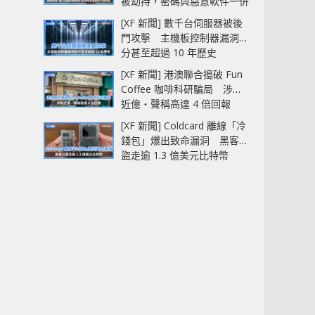
被劫持，密碼與惡意軟件一併
中招
[XF 新聞] 數千台伺服器被後
門攻擊 主機板控制器漏洞部
分甚至超過 10 年歷史
[XF 新聞] 港澳聯合搗破 Fun
Coffee 咖啡科研騙局 涉款
近億‧聲稱高達 4 倍回報
[XF 新聞] Coldcard 離線「冷
錢包」爆出致命漏洞 黑客已
盜走逾 1.3 億美元比特幣