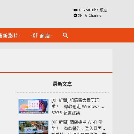
XF YouTube 頻道
XF TG Channel
最新影片-
-XF 商店-
search
最新文章
[XF 新聞] 記憶體太貴唔玩
啦！ 微軟刪走 Windows 11
32GB 配置建議
[XF 新聞] 酒店機場 Wi-Fi 淪
陷！ 微軟警告：登入頁面可