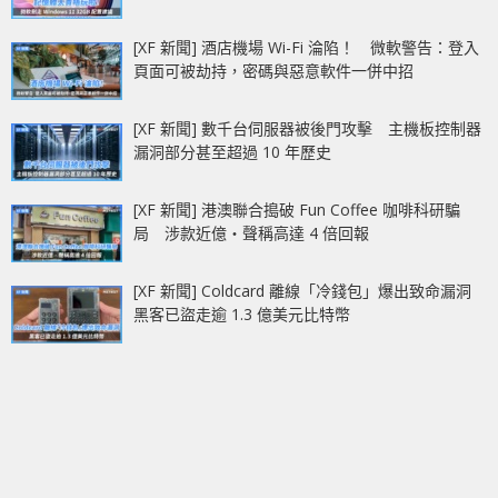
[XF 新聞] 酒店機場 Wi-Fi 淪陷！ 微軟警告：登入
頁面可被劫持，密碼與惡意軟件一併中招
[XF 新聞] 數千台伺服器被後門攻擊 主機板控制器
漏洞部分甚至超過 10 年歷史
[XF 新聞] 港澳聯合搗破 Fun Coffee 咖啡科研騙
局 涉款近億‧聲稱高達 4 倍回報
[XF 新聞] Coldcard 離線「冷錢包」爆出致命漏洞
黑客已盜走逾 1.3 億美元比特幣