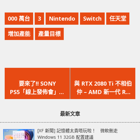
000 萬台
3
Nintendo
Switch
任天堂
增加產能
產量目標
上
下
一
一
要來了!! SONY
與 RTX 2080 Ti 不相伯
篇
篇
PS5「線上發佈會」舉
仲 – AMD 新一代 RX
文
文
辦日期已出爐
6000 顯示卡跑分成績
章：
章：
曝光
最新文章
[XF 新聞] 記憶體太貴唔玩啦！ 微軟刪走
Windows 11 32GB 配置建議