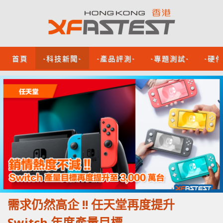
首頁
-科技新聞-
-產品評測-
-專題測試-
-硬
需求仍然高企 !! 任天堂再度提升
Switch 年度產量目標