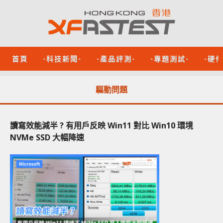
首頁
-科技新聞-
-產品評測-
-專題測試-
-硬
驅動問題
讀寫效能減半 ? 有用戶反映 Win11 對比 Win10 環境
NVMe SSD 大幅降速