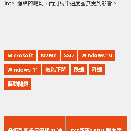
Intel 編譯的驅動，而測試中速度並無受到影響。
Microsoft
NVMe
SSD
Windows 10
Windows 11
效能下降
跌速
降速
驅動問題
上
下
一
一
升級到四千元等級 ?! 法
[XF新聞] APU 刪內建