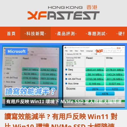
首頁
-科技新聞-
-產品評測-
-專題測試-
-硬
讀寫效能減半 ? 有用戶反映 Win11 對
比 Win10 環境 NVMe SSD 大幅降速