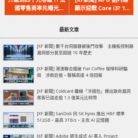
篇
篇
國零售商率先曝光
顯示迎戰 Core i3? 12
文
文
NVIDIA RTX 2060
代遊戲筆電規格流出!
章：
章：
12GB 售價，挖礦贏
MSI B660 型號曝光
最新文章
RTX 3060
[XF 新聞] 數千台伺服器被後門攻擊 主機板控制器
漏洞部分甚至超過 10 年歷史
[XF 新聞] 港澳聯合搗破 Fun Coffee 咖啡科研騙
局 涉款近億‧聲稱高達 4 倍回報
[XF 新聞] Coldcard 離線「冷錢包」爆出致命漏洞
黑客已盜走逾 1.3 億美元比特幣
[XF 新聞] SanDisk 同 SK hynix 推出 HBF 標準
512GB‧最高 3TB/s‧主攻 AI 記憶體
[XF 新聞] Adobe 將生成式 AI 塞入 Project