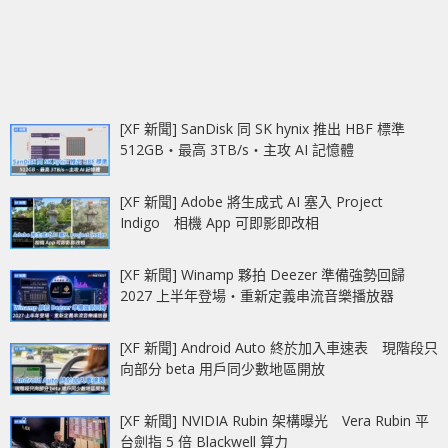
[XF 新聞] SanDisk 同 SK hynix 推出 HBF 標準
512GB‧最高 3TB/s‧主攻 AI 記憶體
[XF 新聞] Adobe 將生成式 AI 塞入 Project
Indigo 相機 App 可即影即改相
[XF 新聞] Winamp 夥拍 Deezer 準備強勢回歸
2027 上半年登場‧重新定義串流音樂播放器
[XF 新聞] Android Auto 終於加入車速表 現階段只
向部分 beta 用戶同少數地區開放
[XF 新聞] NVIDIA Rubin 架構曝光 Vera Rubin 平
台劍指 5 倍 Blackwell 算力