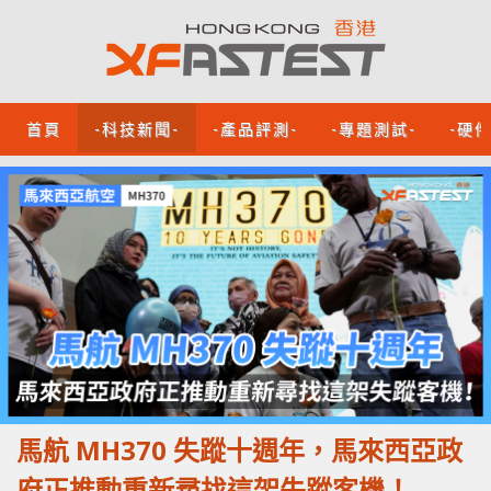
首頁
-科技新聞-
-產品評測-
-專題測試-
-硬
馬航 MH370 失蹤十週年，馬來西亞政
府正推動重新尋找這架失蹤客機！