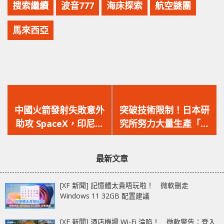
搜索繼續
波音777
海床探索
航空謎團
馬來西亞
上
下
一
一
中國火箭發射失敗意外
突破技術限制！日本研
篇
篇
助攻 SpaceX，印尼衛
究所努力大量生產「夢
文
文
星發射計劃轉投馬斯克
之鰻」以對抗野生鰻魚
章：
章：
旗下！
價格飛漲！
最新文章
[XF 新聞] 記憶體太貴唔玩啦！ 微軟刪走
Windows 11 32GB 配置建議
[XF 新聞] 酒店機場 Wi-Fi 淪陷！ 微軟警告：登入