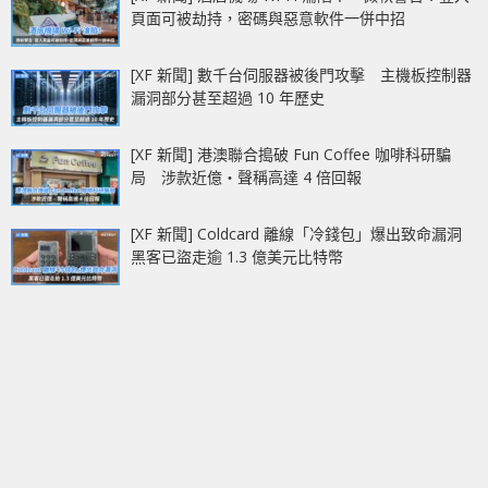
頁面可被劫持，密碼與惡意軟件一併中招
[XF 新聞] 數千台伺服器被後門攻擊 主機板控制器
漏洞部分甚至超過 10 年歷史
[XF 新聞] 港澳聯合搗破 Fun Coffee 咖啡科研騙
局 涉款近億‧聲稱高達 4 倍回報
[XF 新聞] Coldcard 離線「冷錢包」爆出致命漏洞
黑客已盜走逾 1.3 億美元比特幣