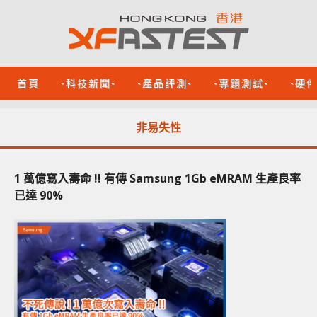
首頁
-科技新聞-
-產品評測-
-專題測試-
-硬
非易失性
1 萬億寫入壽命 !! 有傳 Samsung 1Gb eMRAM 生產良率
已達 90%