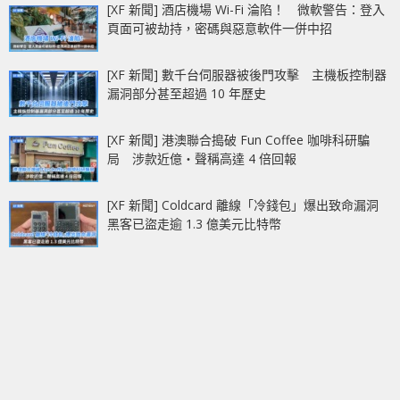
[XF 新聞] 酒店機場 Wi-Fi 淪陷！ 微軟警告：登入
頁面可被劫持，密碼與惡意軟件一併中招
[XF 新聞] 數千台伺服器被後門攻擊 主機板控制器
漏洞部分甚至超過 10 年歷史
[XF 新聞] 港澳聯合搗破 Fun Coffee 咖啡科研騙
局 涉款近億‧聲稱高達 4 倍回報
[XF 新聞] Coldcard 離線「冷錢包」爆出致命漏洞
黑客已盜走逾 1.3 億美元比特幣