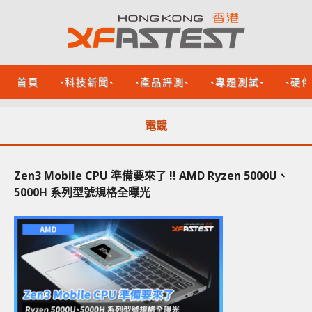
首頁
-科技新聞-
-產品評測-
-專題測試-
-硬
電競
Zen3 Mobile CPU 準備要來了 !! AMD Ryzen 5000U、
5000H 系列型號規格全曝光