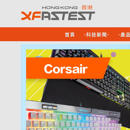
首頁
-科技新聞-
-產