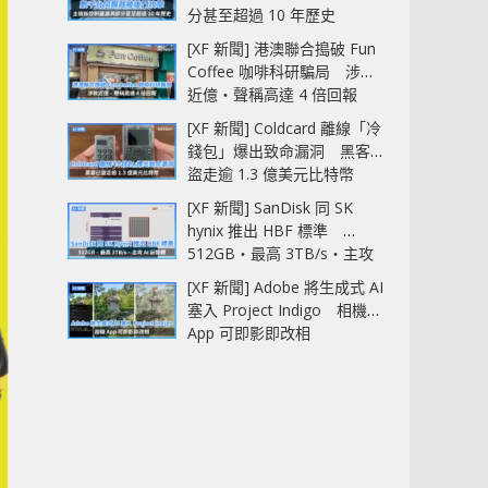
分甚至超過 10 年歷史
[XF 新聞] 港澳聯合搗破 Fun
Coffee 咖啡科研騙局 涉款
近億‧聲稱高達 4 倍回報
[XF 新聞] Coldcard 離線「冷
錢包」爆出致命漏洞 黑客已
盜走逾 1.3 億美元比特幣
[XF 新聞] SanDisk 同 SK
hynix 推出 HBF 標準
512GB‧最高 3TB/s‧主攻
AI 記憶體
[XF 新聞] Adobe 將生成式 AI
塞入 Project Indigo 相機
App 可即影即改相