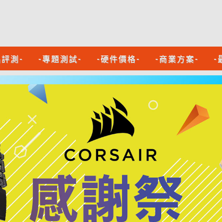
品評測-
-專題測試-
-硬件價格-
-商業方案-
-