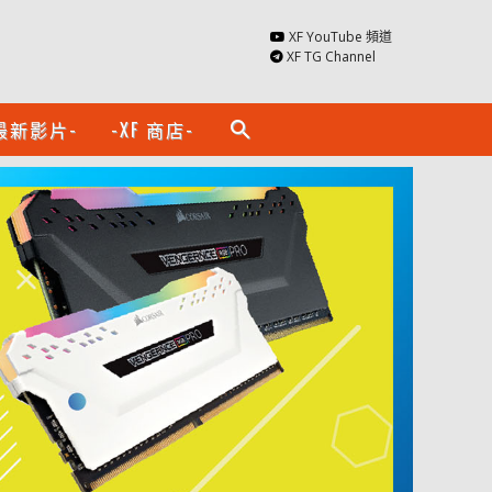
XF YouTube 頻道
XF TG Channel
最新影片-
-XF 商店-
search