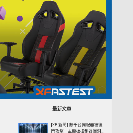
最新文章
[XF 新聞] 數千台伺服器被後
門攻擊 主機板控制器漏洞部