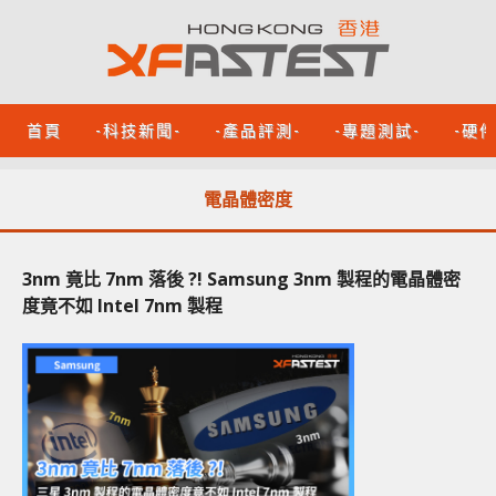
首頁
-科技新聞-
-產品評測-
-專題測試-
-硬
電晶體密度
3nm 竟比 7nm 落後 ?! Samsung 3nm 製程的電晶體密
度竟不如 Intel 7nm 製程