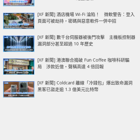
[XF 新聞] 酒店機場 Wi-Fi 淪陷！ 微軟警告：登入
頁面可被劫持，密碼與惡意軟件一併中招
[XF 新聞] 數千台伺服器被後門攻擊 主機板控制器
漏洞部分甚至超過 10 年歷史
[XF 新聞] 港澳聯合搗破 Fun Coffee 咖啡科研騙
局 涉款近億‧聲稱高達 4 倍回報
[XF 新聞] Coldcard 離線「冷錢包」爆出致命漏洞
黑客已盜走逾 1.3 億美元比特幣