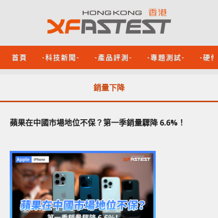
首頁
-科技新聞-
-產品評測-
-專題測試-
-硬
銷量下降
蘋果在中國市場地位不保？第一季銷量驟降 6.6%！