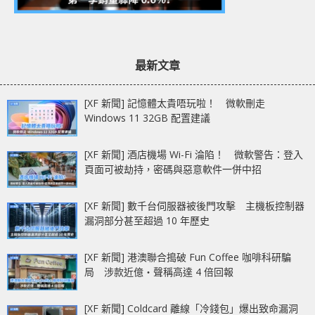
最新文章
[XF 新聞] 記憶體太貴唔玩啦！ 微軟刪走
Windows 11 32GB 配置建議
[XF 新聞] 酒店機場 Wi-Fi 淪陷！ 微軟警告：登入
頁面可被劫持，密碼與惡意軟件一併中招
[XF 新聞] 數千台伺服器被後門攻擊 主機板控制器
漏洞部分甚至超過 10 年歷史
[XF 新聞] 港澳聯合搗破 Fun Coffee 咖啡科研騙
局 涉款近億‧聲稱高達 4 倍回報
[XF 新聞] Coldcard 離線「冷錢包」爆出致命漏洞