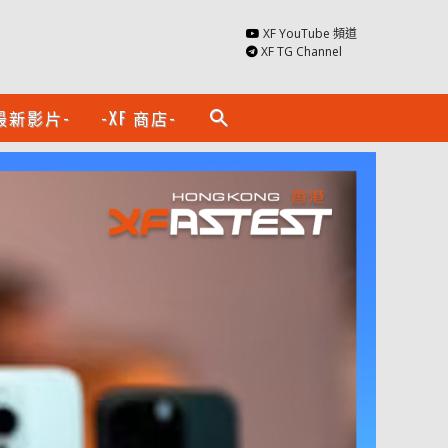
XF YouTube 頻道
XF TG Channel
最新影片-
-XF 商店-
search