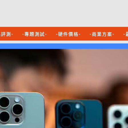
品評測-
-專題測試-
-硬件價格-
-商業方案-
-