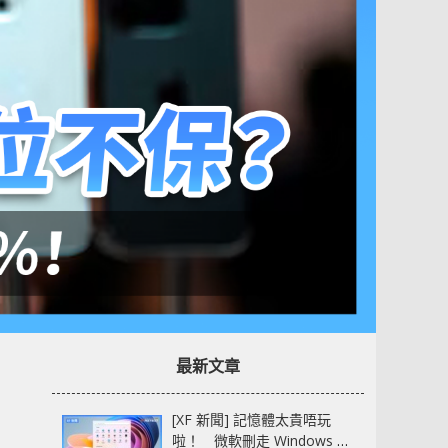
最新文章
[XF 新聞] 記憶體太貴唔玩
啦！ 微軟刪走 Windows 11