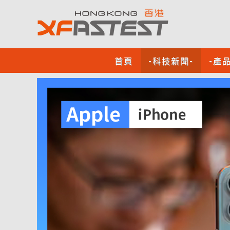
首頁
-科技新聞-
-產