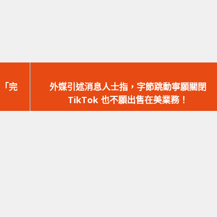
下
一
入「完
外媒引述消息人士指，字節跳動寧願關閉
篇
TikTok 也不願出售在美業務！
文
章：