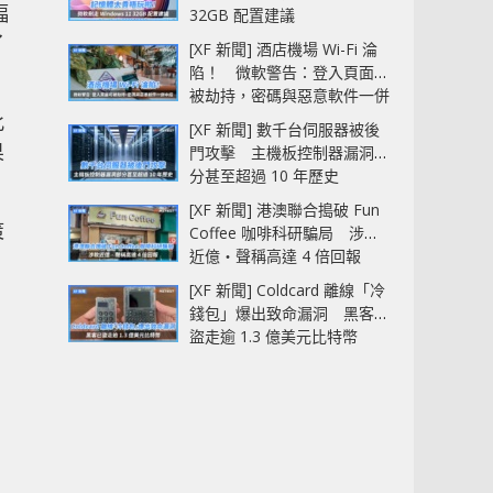
幅
32GB 配置建議
了
[XF 新聞] 酒店機場 Wi-Fi 淪
陷！ 微軟警告：登入頁面可
被劫持，密碼與惡意軟件一併
中招
此
[XF 新聞] 數千台伺服器被後
果
門攻擊 主機板控制器漏洞部
分甚至超過 10 年歷史
[XF 新聞] 港澳聯合搗破 Fun
策
Coffee 咖啡科研騙局 涉款
近億‧聲稱高達 4 倍回報
[XF 新聞] Coldcard 離線「冷
錢包」爆出致命漏洞 黑客已
盜走逾 1.3 億美元比特幣