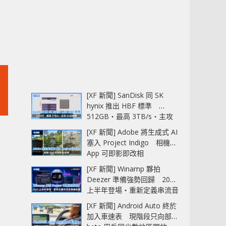
[XF 新聞] SanDisk 同 SK
hynix 推出 HBF 標準
512GB‧最高 3TB/s‧主攻
AI 記憶體
[XF 新聞] Adobe 將生成式 AI
塞入 Project Indigo 相機
App 可即影即改相
[XF 新聞] Winamp 夥拍
Deezer 準備強勢回歸 2027
上半年登場‧重新定義串流音
樂播放器
[XF 新聞] Android Auto 終於
加入車速表 現階段只向部分