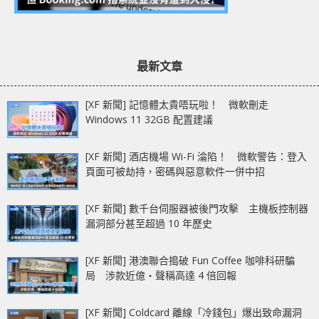
最新文章
[XF 新聞] 記憶體太貴唔玩啦！ 微軟刪走
Windows 11 32GB 配置建議
[XF 新聞] 酒店機場 Wi-Fi 淪陷！ 微軟警告：登入
頁面可被劫持，密碼與惡意軟件一併中招
[XF 新聞] 數千台伺服器被後門攻擊 主機板控制器
漏洞部分甚至超過 10 年歷史
[XF 新聞] 港澳聯合搗破 Fun Coffee 咖啡科研騙
局 涉款近億‧聲稱高達 4 倍回報
[XF 新聞] Coldcard 離線「冷錢包」爆出致命漏洞