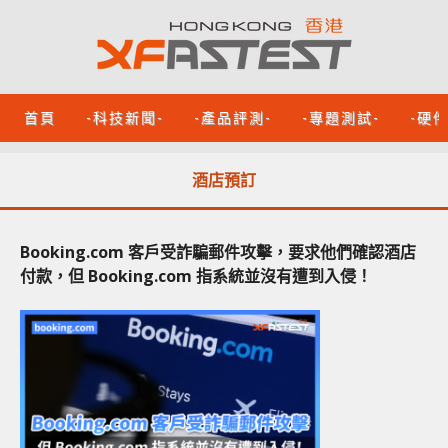
首頁
-科技新聞-
-產品評測-
-專題測試-
-硬
酒店預訂
Booking.com 客戶受詐騙郵件攻擊，要求他們確認酒店
付款，但 Booking.com 指系統並沒有遭到入侵！