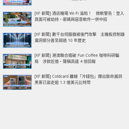
[XF 新聞] 酒店機場 Wi-Fi 淪陷！ 微軟警告：登入
頁面可被劫持，密碼與惡意軟件一併中招
[XF 新聞] 數千台伺服器被後門攻擊 主機板控制器
漏洞部分甚至超過 10 年歷史
[XF 新聞] 港澳聯合搗破 Fun Coffee 咖啡科研騙
局 涉款近億‧聲稱高達 4 倍回報
[XF 新聞] Coldcard 離線「冷錢包」爆出致命漏洞
黑客已盜走逾 1.3 億美元比特幣