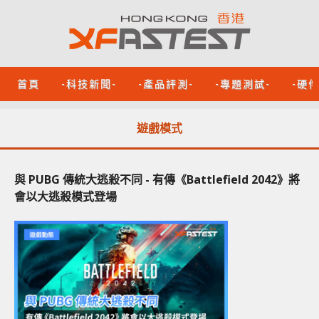
首頁
-科技新聞-
-產品評測-
-專題測試-
-硬
遊戲模式
與 PUBG 傳統大逃殺不同 - 有傳《Battlefield 2042》將
會以大逃殺模式登場