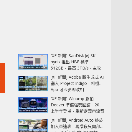
[XF 新聞] SanDisk 同 SK
hynix 推出 HBF 標準
512GB‧最高 3TB/s‧主攻
AI 記憶體
[XF 新聞] Adobe 將生成式 AI
環
塞入 Project Indigo 相機
App 可即影即改相
[XF 新聞] Winamp 夥拍
Deezer 準備強勢回歸 2027
上半年登場‧重新定義串流音
樂播放器
[XF 新聞] Android Auto 終於
加入車速表 現階段只向部分