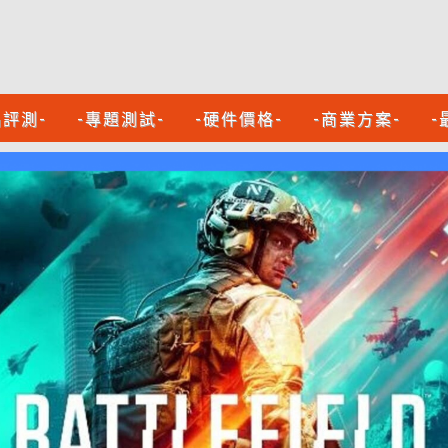
品評測-
-專題測試-
-硬件價格-
-商業方案-
-