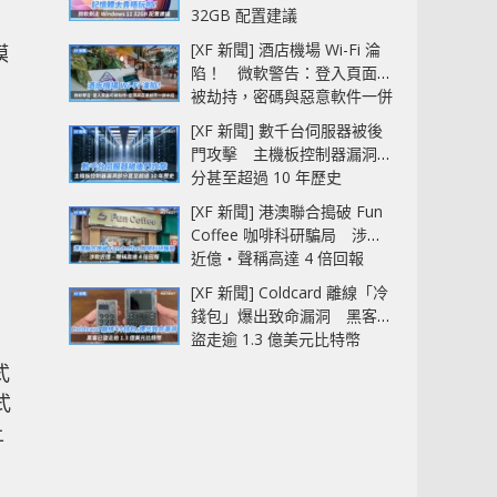
32GB 配置建議
[XF 新聞] 酒店機場 Wi-Fi 淪
模
陷！ 微軟警告：登入頁面可
被劫持，密碼與惡意軟件一併
中招
[XF 新聞] 數千台伺服器被後
門攻擊 主機板控制器漏洞部
分甚至超過 10 年歷史
[XF 新聞] 港澳聯合搗破 Fun
Coffee 咖啡科研騙局 涉款
近億‧聲稱高達 4 倍回報
[XF 新聞] Coldcard 離線「冷
錢包」爆出致命漏洞 黑客已
盜走逾 1.3 億美元比特幣
式
式
上