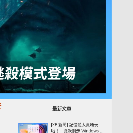
登
最新文章
[XF 新聞] 記憶體太貴唔玩
啦！ 微軟刪走 Windows 11