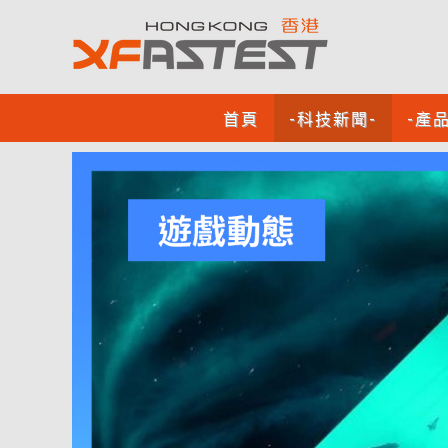
首頁
-科技新聞-
-產