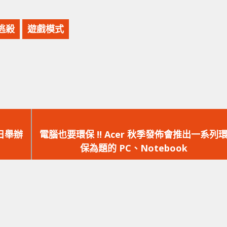
逃殺
遊戲模式
下
一
 日舉辦
電腦也要環保 !! Acer 秋季發佈會推出一系列
篇
保為題的 PC、Notebook
文
章：