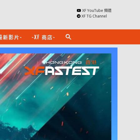
XF YouTube 頻道
XF TG Channel
最新影片-
-XF 商店-
search