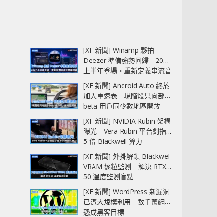
[XF 新聞] Winamp 夥拍
Deezer 準備強勢回歸 2027
上半年登場‧重新定義串流音
樂播放器
[XF 新聞] Android Auto 終於
加入車速表 現階段只向部分
beta 用戶同少數地區開放
[XF 新聞] NVIDIA Rubin 架構
曝光 Vera Rubin 平台劍指
5 倍 Blackwell 算力
[XF 新聞] 外掛解鎖 Blackwell
VRAM 逐粒監測 解決 RTX
50 溫度監測盲點
[XF 新聞] WordPress 新漏洞
已遭大規模利用 數千萬網站
恐成黑客目標