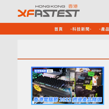
首頁
-科技新聞-
-產