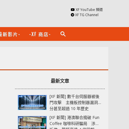
XF YouTube 頻道
XF TG Channel
最新影片-
-XF 商店-
search
最新文章
[XF 新聞] 數千台伺服器被後
門攻擊 主機板控制器漏洞部
分甚至超過 10 年歷史
[XF 新聞] 港澳聯合搗破 Fun
Coffee 咖啡科研騙局 涉款