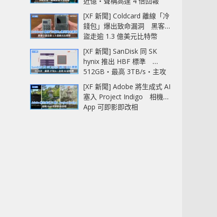
近億‧聲稱高達 4 倍回報
[XF 新聞] Coldcard 離線「冷
錢包」爆出致命漏洞 黑客已
盜走逾 1.3 億美元比特幣
[XF 新聞] SanDisk 同 SK
hynix 推出 HBF 標準
512GB‧最高 3TB/s‧主攻
AI 記憶體
[XF 新聞] Adobe 將生成式 AI
塞入 Project Indigo 相機
App 可即影即改相