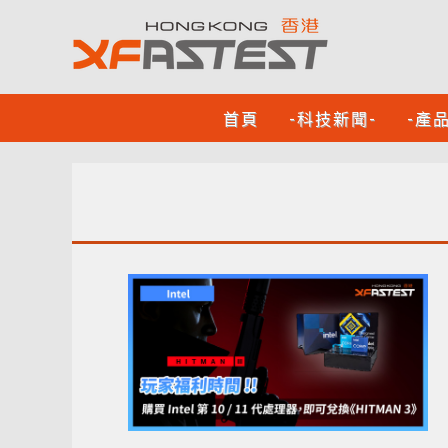
首頁
-科技新聞-
-產