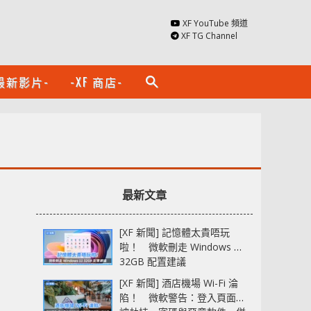
XF YouTube 頻道
XF TG Channel
最新影片-
-XF 商店-
search
最新文章
[XF 新聞] 記憶體太貴唔玩
啦！ 微軟刪走 Windows 11
32GB 配置建議
[XF 新聞] 酒店機場 Wi-Fi 淪
陷！ 微軟警告：登入頁面可