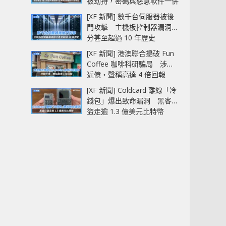
被劫持，密碼與惡意軟件一併
中招
[XF 新聞] 數千台伺服器被後
門攻擊 主機板控制器漏洞部
分甚至超過 10 年歷史
[XF 新聞] 港澳聯合搗破 Fun
Coffee 咖啡科研騙局 涉款
近億‧聲稱高達 4 倍回報
[XF 新聞] Coldcard 離線「冷
錢包」爆出致命漏洞 黑客已
盜走逾 1.3 億美元比特幣