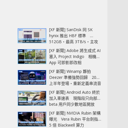
[XF 新聞] SanDisk 同 SK
hynix 推出 HBF 標準
512GB‧最高 3TB/s‧主攻
AI 記憶體
[XF 新聞] Adobe 將生成式 AI
塞入 Project Indigo 相機
App 可即影即改相
[XF 新聞] Winamp 夥拍
Deezer 準備強勢回歸 2027
上半年登場‧重新定義串流音
樂播放器
[XF 新聞] Android Auto 終於
加入車速表 現階段只向部分
beta 用戶同少數地區開放
[XF 新聞] NVIDIA Rubin 架構
曝光 Vera Rubin 平台劍指
5 倍 Blackwell 算力