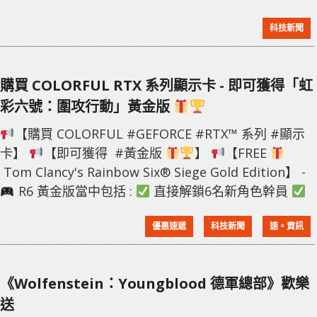
器，即可獲得《HITMAN 3》遊戲，獲取條件只要在 6
科技新聞
月 30 日前購買，且需要在 7 月 31 日前兌換遊戲。
《HITMAN 3》遊戲在今年 1 月份發佈，在 EPIC 上的售
價
購買 COLORFUL RTX 系列顯示卡 - 即可獲得「虹
彩六號：圍攻行動」黃金版
【購買 COLORFUL #GEFORCE #RTX™ 系列 #顯示
卡】
【即可獲得 #黃金版
】
【FREE
Tom Clancy's Rainbow Six® Siege Gold Edition】 -
R6 黃金版當中包括 :
直接解鎖6名新角色幹員
Battle Pass 特權 (30%進度推展+高級路線7折優惠)
優惠速遞
科技新聞
速。資訊
Alpha 包加成 + 商店內9折優惠
獨家遊戲裝備
━━━━━━━━━━
換領方法
電郵 info@alt
《Wolfenstein：Youngblood 德軍總部》歡樂
送