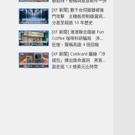
被劫持，密碼與惡意軟件一併
中招
[XF 新聞] 數千台伺服器被後
門攻擊 主機板控制器漏洞部
分甚至超過 10 年歷史
[XF 新聞] 港澳聯合搗破 Fun
Coffee 咖啡科研騙局 涉款
近億‧聲稱高達 4 倍回報
[XF 新聞] Coldcard 離線「冷
錢包」爆出致命漏洞 黑客已
盜走逾 1.3 億美元比特幣