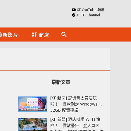
XF YouTube 頻道
XF TG Channel
最新影片-
-XF 商店-
search
最新文章
[XF 新聞] 記憶體太貴唔玩
啦！ 微軟刪走 Windows 11
32GB 配置建議
[XF 新聞] 酒店機場 Wi-Fi 淪
陷！ 微軟警告：登入頁面可