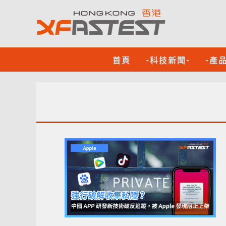
首頁
-科技新聞-
-產