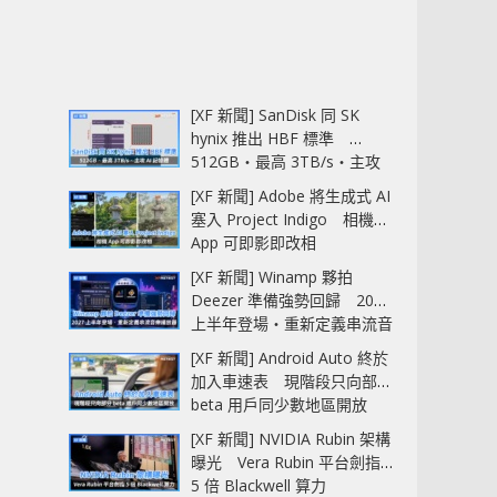
[XF 新聞] SanDisk 同 SK
hynix 推出 HBF 標準
512GB‧最高 3TB/s‧主攻
AI 記憶體
[XF 新聞] Adobe 將生成式 AI
塞入 Project Indigo 相機
App 可即影即改相
[XF 新聞] Winamp 夥拍
Deezer 準備強勢回歸 2027
上半年登場‧重新定義串流音
樂播放器
[XF 新聞] Android Auto 終於
加入車速表 現階段只向部分
beta 用戶同少數地區開放
[XF 新聞] NVIDIA Rubin 架構
曝光 Vera Rubin 平台劍指
5 倍 Blackwell 算力