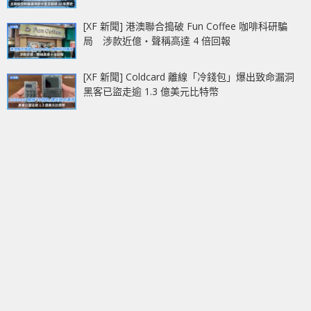
[XF 新聞] 港澳聯合搗破 Fun Coffee 咖啡科研騙
局 涉款近億‧聲稱高達 4 倍回報
[XF 新聞] Coldcard 離線「冷錢包」爆出致命漏洞
黑客已盜走逾 1.3 億美元比特幣