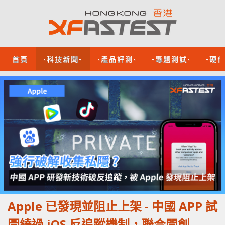
首頁
-科技新聞-
-產品評測-
-專題測試-
-硬
Apple 已發現並阻止上架 - 中國 APP 試
圖繞過 iOS 反追蹤機制，聯合開創