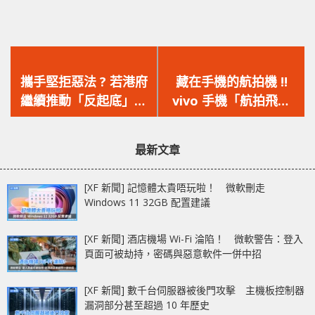
上
下
一
一
攜手堅拒惡法 ? 若港府
藏在手機的航拍機 !!
篇
篇
繼續推動「反起底」修
vivo 手機「航拍飛行
文
文
訂，Google、
鏡」模組專利曝光
章：
章：
Facebook、Twitter
最新文章
將撤離香港市場
[XF 新聞] 記憶體太貴唔玩啦！ 微軟刪走
Windows 11 32GB 配置建議
[XF 新聞] 酒店機場 Wi-Fi 淪陷！ 微軟警告：登入
頁面可被劫持，密碼與惡意軟件一併中招
[XF 新聞] 數千台伺服器被後門攻擊 主機板控制器
漏洞部分甚至超過 10 年歷史