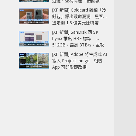
近億‧聲稱高達 4 倍回報
[XF 新聞] Coldcard 離線「冷
錢包」爆出致命漏洞 黑客已
盜走逾 1.3 億美元比特幣
[XF 新聞] SanDisk 同 SK
hynix 推出 HBF 標準
512GB‧最高 3TB/s‧主攻
AI 記憶體
[XF 新聞] Adobe 將生成式 AI
塞入 Project Indigo 相機
App 可即影即改相