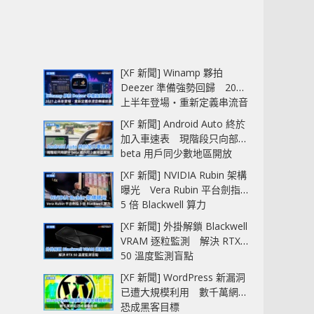
[XF 新聞] Winamp 夥拍
Deezer 準備強勢回歸 2027
上半年登場‧重新定義串流音
樂播放器
[XF 新聞] Android Auto 終於
加入車速表 現階段只向部分
beta 用戶同少數地區開放
[XF 新聞] NVIDIA Rubin 架構
曝光 Vera Rubin 平台劍指
5 倍 Blackwell 算力
[XF 新聞] 外掛解鎖 Blackwell
VRAM 逐粒監測 解決 RTX
50 溫度監測盲點
[XF 新聞] WordPress 新漏洞
已遭大規模利用 數千萬網站
恐成黑客目標