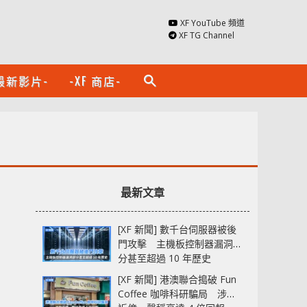
XF YouTube 頻道
XF TG Channel
最新影片-
-XF 商店-
search
最新文章
[XF 新聞] 數千台伺服器被後
門攻擊 主機板控制器漏洞部
分甚至超過 10 年歷史
[XF 新聞] 港澳聯合搗破 Fun
Coffee 咖啡科研騙局 涉款