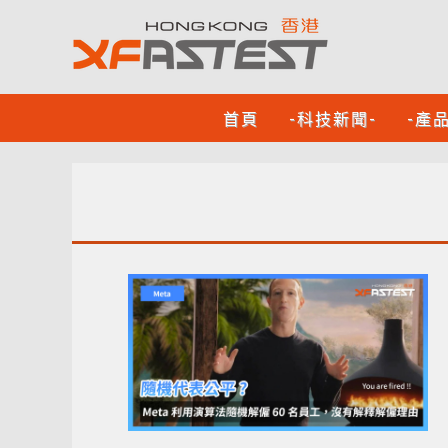
首頁
-科技新聞-
-產