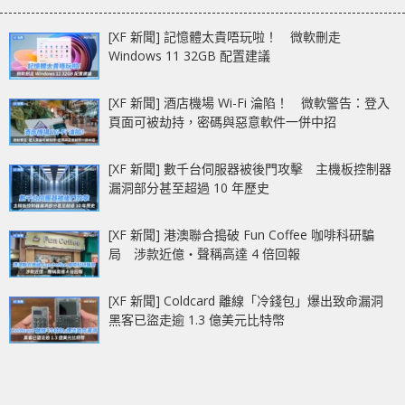
[XF 新聞] 記憶體太貴唔玩啦！ 微軟刪走
Windows 11 32GB 配置建議
[XF 新聞] 酒店機場 Wi-Fi 淪陷！ 微軟警告：登入
頁面可被劫持，密碼與惡意軟件一併中招
[XF 新聞] 數千台伺服器被後門攻擊 主機板控制器
漏洞部分甚至超過 10 年歷史
[XF 新聞] 港澳聯合搗破 Fun Coffee 咖啡科研騙
局 涉款近億‧聲稱高達 4 倍回報
[XF 新聞] Coldcard 離線「冷錢包」爆出致命漏洞
黑客已盜走逾 1.3 億美元比特幣