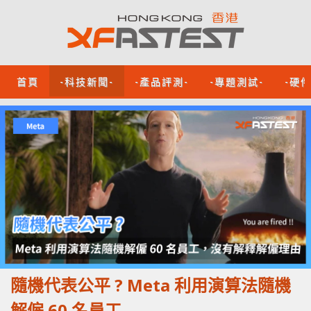
首頁
-科技新聞-
-產品評測-
-專題測試-
-硬
隨機代表公平 ? Meta 利用演算法隨機
解僱 60 名員工