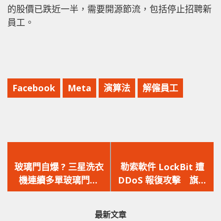
的股價已跌近一半，需要開源節流，包括停止招聘新
員工。
Facebook
Meta
演算法
解僱員工
上
下
一
一
玻璃門自爆 ? 三星洗衣
勒索軟件 LockBit 遭
篇
篇
機連續多單玻璃門自
DDoS 報復攻擊 旗下
文
文
爆，官方提供免費上門
網站因洩露 Entrust 數
章：
章：
更換
據
最新文章