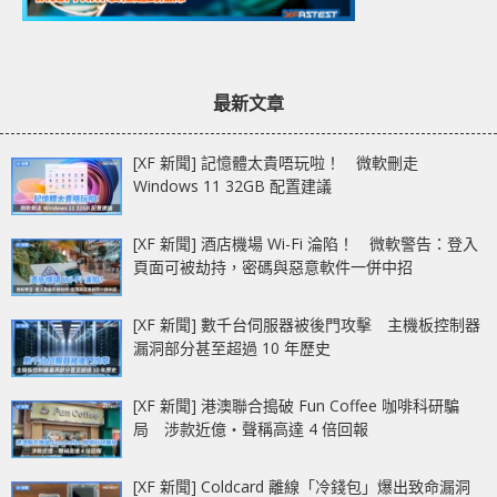
最新文章
[XF 新聞] 記憶體太貴唔玩啦！ 微軟刪走
Windows 11 32GB 配置建議
[XF 新聞] 酒店機場 Wi-Fi 淪陷！ 微軟警告：登入
頁面可被劫持，密碼與惡意軟件一併中招
[XF 新聞] 數千台伺服器被後門攻擊 主機板控制器
漏洞部分甚至超過 10 年歷史
[XF 新聞] 港澳聯合搗破 Fun Coffee 咖啡科研騙
局 涉款近億‧聲稱高達 4 倍回報
[XF 新聞] Coldcard 離線「冷錢包」爆出致命漏洞