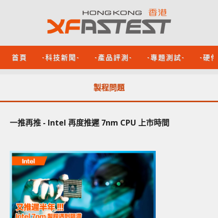
首頁
-科技新聞-
-產品評測-
-專題測試-
-硬
製程問題
一推再推 - Intel 再度推遲 7nm CPU 上市時間