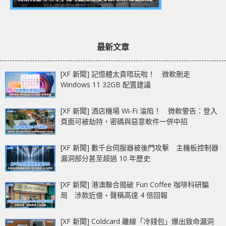
最新文章
[XF 新聞] 記憶體太貴唔玩啦！ 微軟刪走
Windows 11 32GB 配置建議
[XF 新聞] 酒店機場 Wi-Fi 淪陷！ 微軟警告：登入
頁面可被劫持，密碼與惡意軟件一併中招
[XF 新聞] 數千台伺服器被後門攻擊 主機板控制器
漏洞部分甚至超過 10 年歷史
[XF 新聞] 港澳聯合搗破 Fun Coffee 咖啡科研騙
局 涉款近億‧聲稱高達 4 倍回報
[XF 新聞] Coldcard 離線「冷錢包」爆出致命漏洞