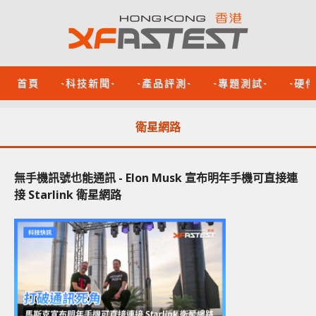
首頁
-科技新聞-
-產品評測-
-專題測試-
-硬
衛星網路
無手機訊號也能通訊 - Elon Musk 宣布明年手機可直接連
接 Starlink 衛星網路