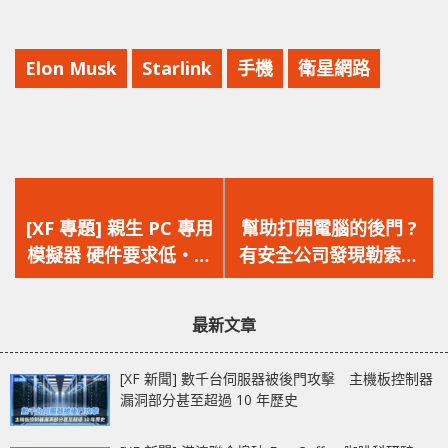
Elon Musk
Starlink
手機
衛星網路
上
下
一
一
[XF 專題] 親生 PC 專用
幫助打開電腦的後門 ?
篇
篇
模擬器 硬件要求低‧鍵
有安全公司發現勒索軟
文
文
盤滑鼠操控 Google
件透過原神反作弊驅動
章：
章：
Play Games on PC
關閉防毒軟件，以入侵
最新文章
電腦
[XF 新聞] 數千台伺服器被後門攻擊 主機板控制器
漏洞部分甚至超過 10 年歷史