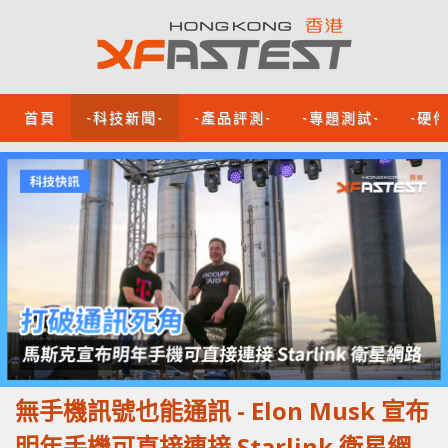
首頁
-科技新聞-
-產品評測-
-專題測試-
-硬
無手機訊號也能通訊 - Elon Musk 宣布
明年手機可直接連接 Starlink 衛星網