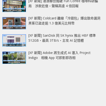
[XF 新聞] 港澳聯合搗破 Fun Coffee 咖啡科研騙
局 涉款近億‧聲稱高達 4 倍回報
[XF 新聞] Coldcard 離線「冷錢包」爆出致命漏洞
黑客已盜走逾 1.3 億美元比特幣
[XF 新聞] SanDisk 同 SK hynix 推出 HBF 標準
512GB‧最高 3TB/s‧主攻 AI 記憶體
[XF 新聞] Adobe 將生成式 AI 塞入 Project
Indigo 相機 App 可即影即改相