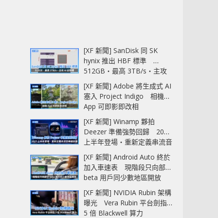
[XF 新聞] SanDisk 同 SK
hynix 推出 HBF 標準
512GB‧最高 3TB/s‧主攻
AI 記憶體
[XF 新聞] Adobe 將生成式 AI
塞入 Project Indigo 相機
App 可即影即改相
[XF 新聞] Winamp 夥拍
Deezer 準備強勢回歸 2027
上半年登場‧重新定義串流音
樂播放器
[XF 新聞] Android Auto 終於
加入車速表 現階段只向部分
beta 用戶同少數地區開放
[XF 新聞] NVIDIA Rubin 架構
曝光 Vera Rubin 平台劍指
5 倍 Blackwell 算力