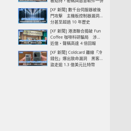
被劫持，密碼與惡意軟件一併
中招
[XF 新聞] 數千台伺服器被後
門攻擊 主機板控制器漏洞部
分甚至超過 10 年歷史
[XF 新聞] 港澳聯合搗破 Fun
Coffee 咖啡科研騙局 涉款
近億‧聲稱高達 4 倍回報
[XF 新聞] Coldcard 離線「冷
錢包」爆出致命漏洞 黑客已
盜走逾 1.3 億美元比特幣