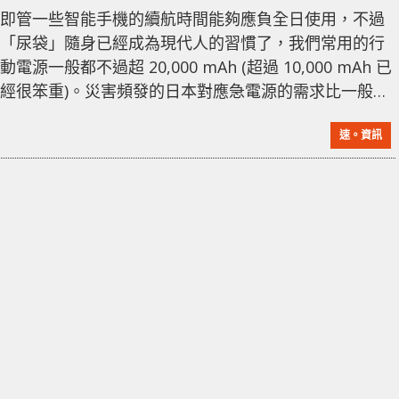
即管一些智能手機的續航時間能夠應負全日使用，不過
「尿袋」隨身已經成為現代人的習慣了，我們常用的行
動電源一般都不過超 20,000 mAh (超過 10,000 mAh 已
經很笨重)。災害頻發的日本對應急電源的需求比一般地
區高很多，Zitsugen 正在眾籌一款「超大容量」行動電
速。資訊
源，擁有 273,000 mAh 容量除了能給手提電腦、手機之
外，還能用於電視、冷氣、雪櫃、洗衣機等家電使用，
含稅售價 17.3 萬日元，眾籌集資價只需要 14.8 萬日
元，約港幣 15,000 元。 來自