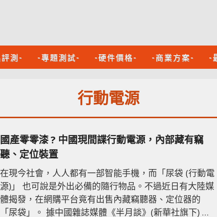
品評測-
-專題測試-
-硬件價格-
-商業方案-
-
行動電源
國產零零漆 ? 中國現間諜行動電源，內部藏有竊
聽、定位裝置
在現今社會，人人都有一部智能手機，而「尿袋 (行動電
源)」 也可說是外出必備的隨行物品。不過近日有大陸媒
體揭發，在網購平台竟有出售內藏竊聽器、定位器的
「尿袋」。 據中國雜誌媒體《半月談》(新華社旗下) 報