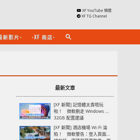
XF YouTube 頻道
XF TG Channel
最新影片-
-XF 商店-
search
最新文章
[XF 新聞] 記憶體太貴唔玩
啦！ 微軟刪走 Windows 11
32GB 配置建議
[XF 新聞] 酒店機場 Wi-Fi 淪
陷！ 微軟警告：登入頁面可