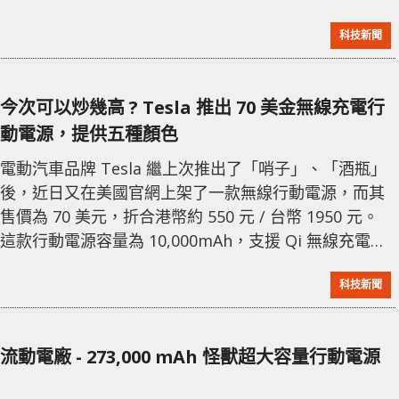
道，近年在網購平台出現宣稱可「防盜」、「防老人孩
科技新聞
子走失」等功能的行動電源，但其實即是藏有竊聽、定
位裝置的行動電源。而這些產品實際上更可能成為不法
分子的犯案工具，當使用者隨身攜帶這些特殊尿袋後，
今次可以炒幾高 ? Tesla 推出 70 美金無線充電行
行動記錄、講話內容皆會被不法份子竊取。 而這件事被
動電源，提供五種顏色
揭發，是源於貴州一位使用者將尿袋摔
電動汽車品牌 Tesla 繼上次推出了「哨子」、「酒瓶」
後，近日又在美國官網上架了一款無線行動電源，而其
售價為 70 美元，折合港幣約 550 元 / 台幣 1950 元。
這款行動電源容量為 10,000mAh，支援 Qi 無線充電協
議。除了 Qi 無線充電外，亦同時支援 Type-C 有線充
科技新聞
電。另外這款行動電源的無線充電是相向的，意味著你
可以透過 Tesla 車內的無線充電座或任何無線充電裝
置，為其進行充電。 Tesla 行動電源共有提供五款顏
流動電廠 - 273,000 mAh 怪獸超大容量行動電源
色，包括銀、深藍、紅