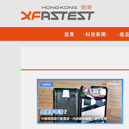
首頁
-科技新聞-
-產