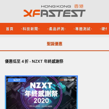
首頁
-科技新聞-
-產品評測-
-專題測試-
-硬
聖誕優惠
優惠低至 4 折 - NZXT 年終感謝祭