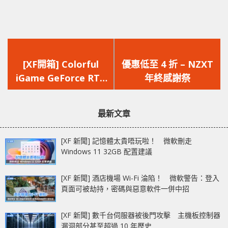
上
下
一
一
[XF開箱] Colorful
優惠低至 4 折 – NZXT
篇
篇
iGame GeForce RTX
年終感謝祭
文
文
3060 Ti Advanced
章：
章：
OC-V – 一鍵超頻效能
最新文章
提升 三風扇重裝散熱設
計
[XF 新聞] 記憶體太貴唔玩啦！ 微軟刪走
Windows 11 32GB 配置建議
[XF 新聞] 酒店機場 Wi-Fi 淪陷！ 微軟警告：登入
頁面可被劫持，密碼與惡意軟件一併中招
[XF 新聞] 數千台伺服器被後門攻擊 主機板控制器
漏洞部分甚至超過 10 年歷史