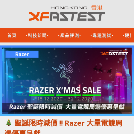
首頁
-科技新聞-
-產品評測-
-專題測試-
-硬
聖誕限時減價 !! Razer 大量電競周
邊優惠呈獻