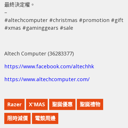
最終決定權。
–
#altechcomputer #christmas #promotion #gift
#xmas #gaminggears #sale
Altech Computer (36283377)
https://www.facebook.com/altechhk
https://www.altechcomputer.com/
Razer
X'MAS
聖誕優惠
聖誕禮物
限時減價
電競周邊