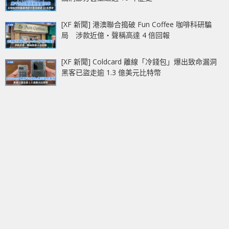
[XF 新聞] 港澳聯合搗破 Fun Coffee 咖啡科研騙
局 涉款近億‧聲稱高達 4 倍回報
[XF 新聞] Coldcard 離線「冷錢包」爆出致命漏洞
黑客已盜走逾 1.3 億美元比特幣