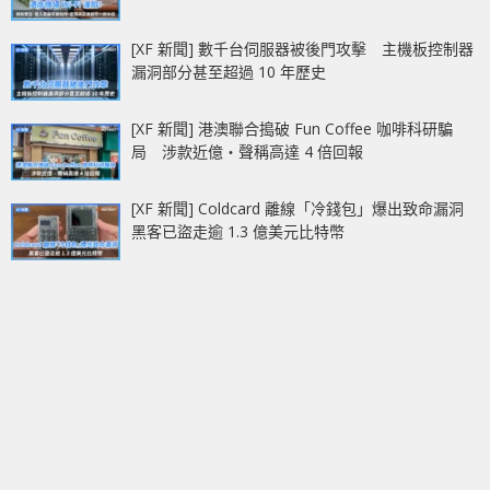
[XF 新聞] 數千台伺服器被後門攻擊 主機板控制器
漏洞部分甚至超過 10 年歷史
[XF 新聞] 港澳聯合搗破 Fun Coffee 咖啡科研騙
局 涉款近億‧聲稱高達 4 倍回報
[XF 新聞] Coldcard 離線「冷錢包」爆出致命漏洞
黑客已盜走逾 1.3 億美元比特幣