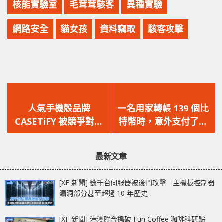
核能實驗室
毛茸茸駭客
異種實驗
網路安全
貓女孩
資料竊取
駭客攻擊
上
下
一
一
人氣手機殼品牌
一名用家轉帳 139 個比
篇
篇
CASETiFY 被競爭對手
特幣時，意外支付了近
文
文
Dbrand 控告，指其抄
310 萬美元手續費！
章：
章：
襲其品牌與 YouTuber
最新文章
JerryRigEverything
合作的系列設計！
[XF 新聞] 數千台伺服器被後門攻擊 主機板控制器
漏洞部分甚至超過 10 年歷史
[XF 新聞] 港澳聯合搗破 Fun Coffee 咖啡科研騙