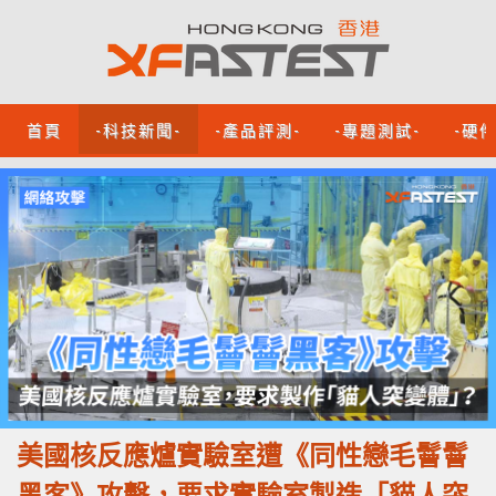
首頁
-科技新聞-
-產品評測-
-專題測試-
-硬
美國核反應爐實驗室遭《同性戀毛鬙鬙
黑客》攻擊，要求實驗室製造「貓人突