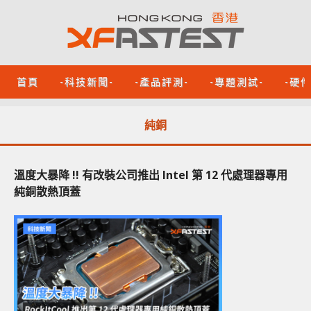
首頁
-科技新聞-
-產品評測-
-專題測試-
-硬
純銅
溫度大暴降 !! 有改裝公司推出 Intel 第 12 代處理器專用
純銅散熱頂蓋