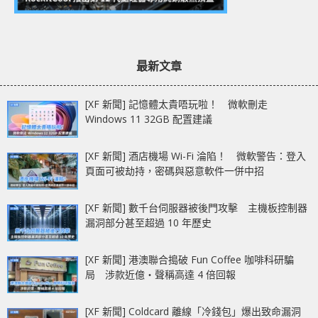
最新文章
[XF 新聞] 記憶體太貴唔玩啦！ 微軟刪走
Windows 11 32GB 配置建議
[XF 新聞] 酒店機場 Wi-Fi 淪陷！ 微軟警告：登入
頁面可被劫持，密碼與惡意軟件一併中招
[XF 新聞] 數千台伺服器被後門攻擊 主機板控制器
漏洞部分甚至超過 10 年歷史
[XF 新聞] 港澳聯合搗破 Fun Coffee 咖啡科研騙
局 涉款近億‧聲稱高達 4 倍回報
[XF 新聞] Coldcard 離線「冷錢包」爆出致命漏洞