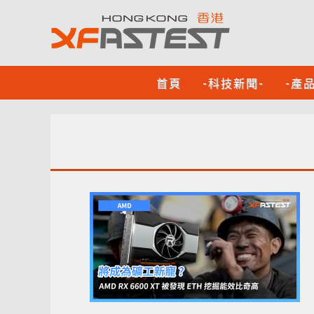
首頁
-科技新聞-
-產