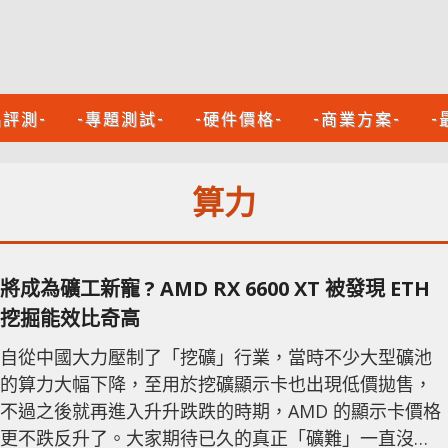
品評測-
-專題測試-
-硬件價格-
-商業方案-
-
算力
將成為礦工新寵 ? AMD RX 6600 XT 被發現 ETH
挖掘能效比奇高
自從中國大力壓制了「挖礦」行業，當時不少大型礦池
的算力大幅下降，至用於挖礦顯示卡也出現低價拋售，
不過之後就再進入升升跌跌的時期，AMD 的顯示卡價格
更不跌反升了。大家期待已久的真正「礦難」一直沒有