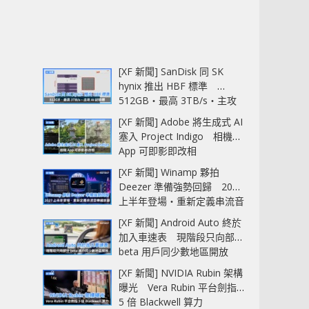
[XF 新聞] SanDisk 同 SK
hynix 推出 HBF 標準
512GB‧最高 3TB/s‧主攻
AI 記憶體
[XF 新聞] Adobe 將生成式 AI
塞入 Project Indigo 相機
App 可即影即改相
[XF 新聞] Winamp 夥拍
Deezer 準備強勢回歸 2027
上半年登場‧重新定義串流音
樂播放器
[XF 新聞] Android Auto 終於
加入車速表 現階段只向部分
beta 用戶同少數地區開放
[XF 新聞] NVIDIA Rubin 架構
曝光 Vera Rubin 平台劍指
5 倍 Blackwell 算力