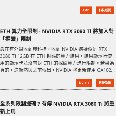
到來，高階顯示卡的供應也是持續不足，價格依舊高
AMD
科技新聞
企。 不過近日 AMD 正式上市的 RX 6600 XT 主流遊戲
卡，被發現了其「挖礦」效率奇高。據網友的實測，他
使用 MSI RX 6600 XT Gaming X，在預設環境下以太坊
ETH 算力全限制 - NVIDIA RTX 3080 Ti 將加入對
ETH 挖礦效率為 28MH/s，相對功耗為 93W。若將核心
「掘礦」限制
頻
最在有外媒收到爆料指，收到 NVIDIA 還疑似是 RTX
3080 Ti 12GB 在 ETH 掘礦的算力結果，結果顯示所使
用的顯示卡並沒有對 ETH 的採礦算力進行限制。若果為
真的，這顯然與之前傳出，NVIDIA 將更新使用 GA102-
225-A1 核心，有意全面封殺遊戲卡在挖掘礦幣的效能的
Nvidia
科技新聞
消息有別。 早前外媒 VideocardZ 曝光了疑似 RTX
3080 Ti 的 ETH 挖礦擁有 118.9 MH/s 成績 外媒
VideocardZ 曝光了疑似 RTX 3080
全系列限制掘礦 ? 有傳 NVIDIA RTX 3080 Ti 將重
新上馬