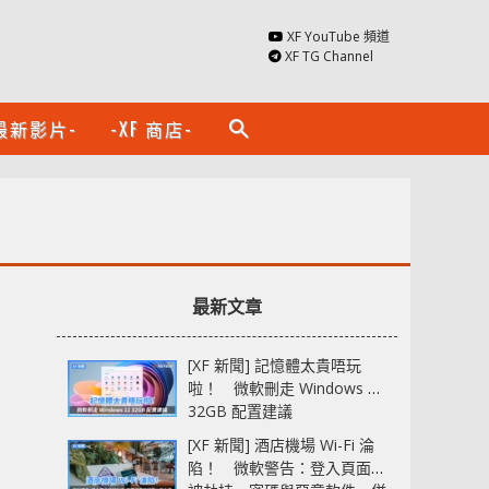
XF YouTube 頻道
XF TG Channel
最新影片-
-XF 商店-
search
最新文章
[XF 新聞] 記憶體太貴唔玩
啦！ 微軟刪走 Windows 11
32GB 配置建議
[XF 新聞] 酒店機場 Wi-Fi 淪
陷！ 微軟警告：登入頁面可