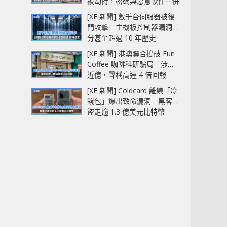
被劫持，密碼與惡意軟件一併
中招
[XF 新聞] 數千台伺服器被後
門攻擊 主機板控制器漏洞部
分甚至超過 10 年歷史
[XF 新聞] 港澳聯合搗破 Fun
Coffee 咖啡科研騙局 涉款
近億‧聲稱高達 4 倍回報
[XF 新聞] Coldcard 離線「冷
錢包」爆出致命漏洞 黑客已
盜走逾 1.3 億美元比特幣