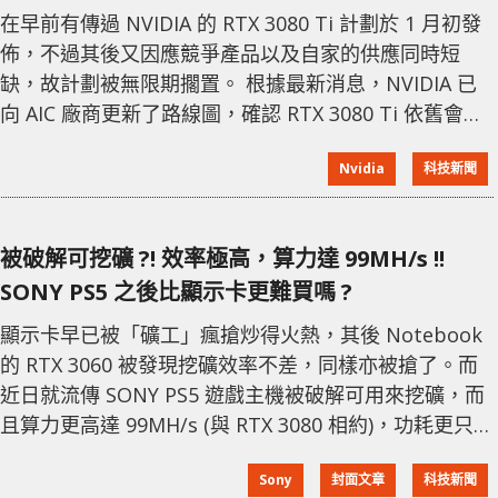
在早前有傳過 NVIDIA 的 RTX 3080 Ti 計劃於 1 月初發
佈，不過其後又因應競爭產品以及自家的供應同時短
缺，故計劃被無限期擱置。 根據最新消息，NVIDIA 已
向 AIC 廠商更新了路線圖，確認 RTX 3080 Ti 依舊會發
佈，不過規格發生了很大的變化。在最初的消息指，
Nvidia
科技新聞
RTX 3080 Ti 將與 RTX 3090 有著同樣的流處理器數量
(10,496個)，而今次則削減到 10,240 個，而記憶體頻寬
則由 320-bit 提升到完整的 384-bit，但容量
被破解可挖礦 ?! 效率極高，算力達 99MH/s !!
SONY PS5 之後比顯示卡更難買嗎 ?
顯示卡早已被「礦工」瘋搶炒得火熱，其後 Notebook
的 RTX 3060 被發現挖礦效率不差，同樣亦被搶了。而
近日就流傳 SONY PS5 遊戲主機被破解可用來挖礦，而
且算力更高達 99MH/s (與 RTX 3080 相約)，功耗更只有
221W !! 若果消息屬實，那麼 PS5 不就會變成「礦工」
Sony
封面文章
科技新聞
的新目標 !!! 流傳的 PS5 掘礦圖片 若果按圖片中的算力