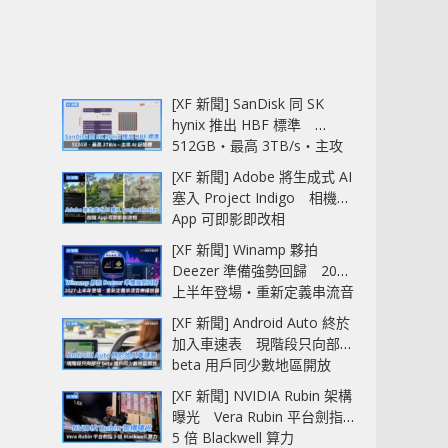
[XF 新聞] SanDisk 同 SK
hynix 推出 HBF 標準
512GB‧最高 3TB/s‧主攻
AI 記憶體
[XF 新聞] Adobe 將生成式 AI
塞入 Project Indigo 相機
App 可即影即改相
[XF 新聞] Winamp 夥拍
Deezer 準備強勢回歸 2027
上半年登場‧重新定義串流音
樂播放器
[XF 新聞] Android Auto 終於
加入車速表 現階段只向部分
beta 用戶同少數地區開放
[XF 新聞] NVIDIA Rubin 架構
曝光 Vera Rubin 平台劍指
5 倍 Blackwell 算力