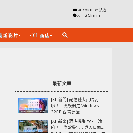
XF YouTube 頻道
XF TG Channel
最新影片-
-XF 商店-
search
最新文章
[XF 新聞] 記憶體太貴唔玩
啦！ 微軟刪走 Windows 11
32GB 配置建議
[XF 新聞] 酒店機場 Wi-Fi 淪
陷！ 微軟警告：登入頁面可