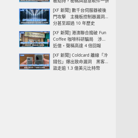
被劫持，密碼與惡意軟件一併
中招
[XF 新聞] 數千台伺服器被後
門攻擊 主機板控制器漏洞部
分甚至超過 10 年歷史
[XF 新聞] 港澳聯合搗破 Fun
Coffee 咖啡科研騙局 涉款
近億‧聲稱高達 4 倍回報
[XF 新聞] Coldcard 離線「冷
錢包」爆出致命漏洞 黑客已
盜走逾 1.3 億美元比特幣