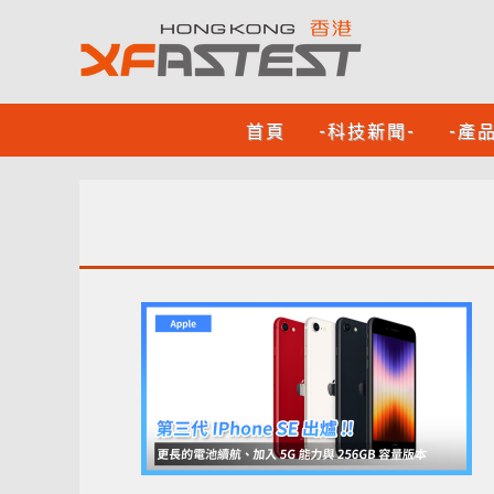
首頁
-科技新聞-
-產