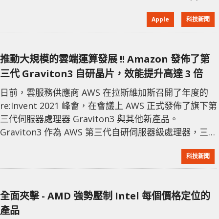
在推出第三代 iPhone SE 後已將第二代 iPhone SE 從
Apple
科技新聞
產品線中刪除，故新一代 SE3 將會是其最便宜的手機型
號。新款 iPhone SE 由舊代的 A13 晶片更新為 A15、並
加入了新的 1
推動大規模的雲端運算發展 !! Amazon 發佈了第
三代 Graviton3 自研晶片，效能提升高達 3 倍
日前，雲服務供應商 AWS 在拉斯維加斯召開了年度的
re:Invent 2021 峰會，在會議上 AWS 正式發佈了旗下第
三代伺服器處理器 Graviton3 與其他新產品。
Graviton3 作為 AWS 第三代自研伺服器級處理器，三代
皆基於 ARM 架構，不過今代是於前兩代的基礎上大幅改
科技新聞
進了效能。與上代相比，Graviton3 的運算效能提高了
25%，浮點和加密工作負載效能提升 2 倍，機器學習效
能提升 3 倍，而功耗則減少了 60% 之多。 此外
全面夾擊 - AMD 強勢壓制 Intel 每個價格定位的
Graviton
產品