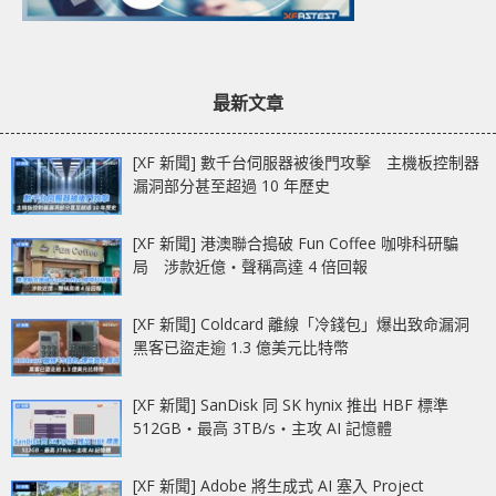
最新文章
[XF 新聞] 數千台伺服器被後門攻擊 主機板控制器
漏洞部分甚至超過 10 年歷史
[XF 新聞] 港澳聯合搗破 Fun Coffee 咖啡科研騙
局 涉款近億‧聲稱高達 4 倍回報
[XF 新聞] Coldcard 離線「冷錢包」爆出致命漏洞
黑客已盜走逾 1.3 億美元比特幣
[XF 新聞] SanDisk 同 SK hynix 推出 HBF 標準
512GB‧最高 3TB/s‧主攻 AI 記憶體
[XF 新聞] Adobe 將生成式 AI 塞入 Project