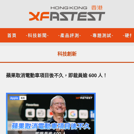
首頁
-科技新聞-
-產品評測-
-專題測試-
-硬
科技創新
蘋果取消電動車項目後不久，即裁員逾 600 人！