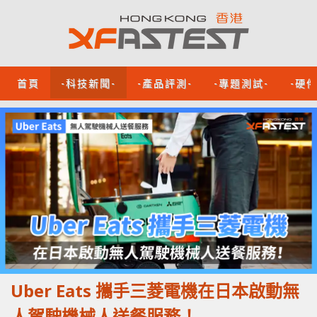
首頁
-科技新聞-
-產品評測-
-專題測試-
-硬
Uber Eats 攜手三菱電機在日本啟動無
人駕駛機械人送餐服務！