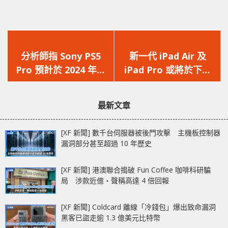
上
下
一
一
分析師指 Sony PS5
新一代 iPad Air 及
篇
篇
Pro 預計於 2024 年下
iPad Pro 或將於下月
文
文
半年發布，將為遊戲業
發布，具體尺寸首度曝
章：
章：
注入新活力！
光！
最新文章
[XF 新聞] 數千台伺服器被後門攻擊 主機板控制器
漏洞部分甚至超過 10 年歷史
[XF 新聞] 港澳聯合搗破 Fun Coffee 咖啡科研騙
局 涉款近億‧聲稱高達 4 倍回報
[XF 新聞] Coldcard 離線「冷錢包」爆出致命漏洞
黑客已盜走逾 1.3 億美元比特幣