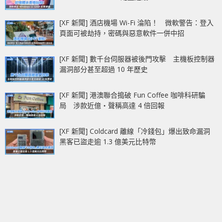
[XF 新聞] 酒店機場 Wi-Fi 淪陷！ 微軟警告：登入
頁面可被劫持，密碼與惡意軟件一併中招
[XF 新聞] 數千台伺服器被後門攻擊 主機板控制器
漏洞部分甚至超過 10 年歷史
[XF 新聞] 港澳聯合搗破 Fun Coffee 咖啡科研騙
局 涉款近億‧聲稱高達 4 倍回報
[XF 新聞] Coldcard 離線「冷錢包」爆出致命漏洞
黑客已盜走逾 1.3 億美元比特幣