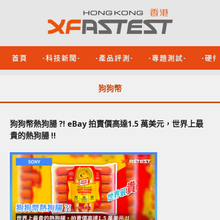
首頁
-科技新聞-
-產品評測-
-專題測試-
-硬
狗狗幣
狗狗幣熱狗腸 ?! eBay 拍賣價高達1.5 萬美元，世界上最
貴的熱狗腸 !!