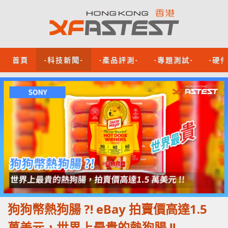
首頁
-科技新聞-
-產品評測-
-專題測試-
-硬
狗狗幣熱狗腸 ?! eBay 拍賣價高達1.5
萬美元，世界上最貴的熱狗腸 !!