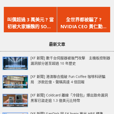
上
下
一
一
叫價超過 3 萬美元 ? 當
全世界都被騙了 ?
篇
篇
初被大家嫌醜的 SONY
NVIDIA CEO 黃仁勳在
文
文
PS5 開發機在 eBay 被
發佈會利用 AI 技術代
章：
章：
高價競標
替真身展講 ?
最新文章
[XF 新聞] 數千台伺服器被後門攻擊 主機板控制器
漏洞部分甚至超過 10 年歷史
[XF 新聞] 港澳聯合搗破 Fun Coffee 咖啡科研騙
局 涉款近億‧聲稱高達 4 倍回報
[XF 新聞] Coldcard 離線「冷錢包」爆出致命漏洞
黑客已盜走逾 1.3 億美元比特幣
[XF 新聞] SanDisk 同 SK hynix 推出 HBF 標準