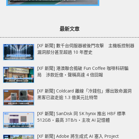
最新文章
[XF 新聞] 數千台伺服器被後門攻擊 主機板控制器
漏洞部分甚至超過 10 年歷史
[XF 新聞] 港澳聯合搗破 Fun Coffee 咖啡科研騙
局 涉款近億‧聲稱高達 4 倍回報
[XF 新聞] Coldcard 離線「冷錢包」爆出致命漏洞
黑客已盜走逾 1.3 億美元比特幣
[XF 新聞] SanDisk 同 SK hynix 推出 HBF 標準
512GB‧最高 3TB/s‧主攻 AI 記憶體
[XF 新聞] Adobe 將生成式 AI 塞入 Project