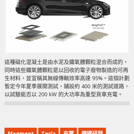
這種磁化混凝土是由水泥及鐵氧體顆粒混合而成的，
同時這些鐵氧體顆粒是以回收的電子廢物製造的可再
生材料，並宣稱其無線傳輸效率高達 95%。這個計劃
暫定今年夏季展開測試，鋪設約 400 米的測試道路，
以試驗能否以 200 kW 的大功率為重型貨車充電。
Magment
Tesla
充電
德國研發