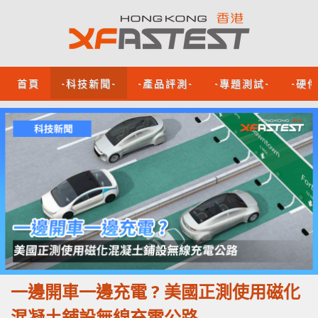
首頁
-科技新聞-
-產品評測-
-專題測試-
-硬
一邊開車一邊充電 ? 美國正測使用磁化
混凝土鋪設無線充電公路