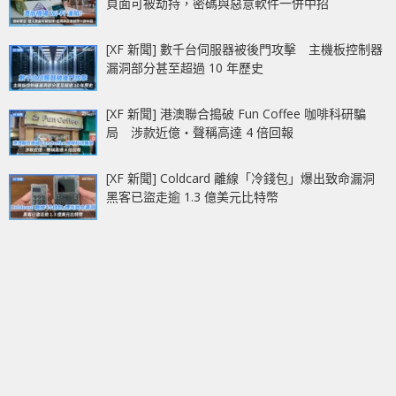
頁面可被劫持，密碼與惡意軟件一併中招
[XF 新聞] 數千台伺服器被後門攻擊 主機板控制器
漏洞部分甚至超過 10 年歷史
[XF 新聞] 港澳聯合搗破 Fun Coffee 咖啡科研騙
局 涉款近億‧聲稱高達 4 倍回報
[XF 新聞] Coldcard 離線「冷錢包」爆出致命漏洞
黑客已盜走逾 1.3 億美元比特幣