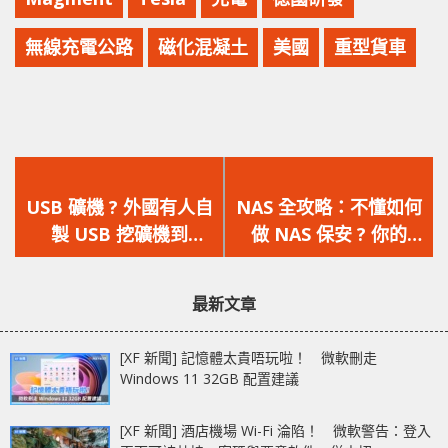
無線充電公路
磁化混凝土
美國
重型貨車
上
下
一
一
USB 礦機 ? 外國有人自
NAS 全攻略：不懂如何
篇
篇
製 USB 挖礦機到
做 NAS 保安 ? 你的
文
文
Starbucks 偷電挖礦
NAS 保安主管
章：
章：
Security Counselor，
最新文章
為你檢查安全設定
[XF 新聞] 記憶體太貴唔玩啦！ 微軟刪走
Windows 11 32GB 配置建議
[XF 新聞] 酒店機場 Wi-Fi 淪陷！ 微軟警告：登入