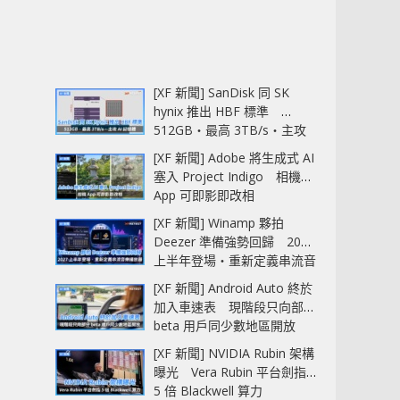
[XF 新聞] SanDisk 同 SK
hynix 推出 HBF 標準
512GB‧最高 3TB/s‧主攻
AI 記憶體
[XF 新聞] Adobe 將生成式 AI
塞入 Project Indigo 相機
App 可即影即改相
[XF 新聞] Winamp 夥拍
Deezer 準備強勢回歸 2027
上半年登場‧重新定義串流音
樂播放器
[XF 新聞] Android Auto 終於
加入車速表 現階段只向部分
beta 用戶同少數地區開放
[XF 新聞] NVIDIA Rubin 架構
曝光 Vera Rubin 平台劍指
5 倍 Blackwell 算力