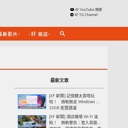
XF YouTube 頻道
XF TG Channel
最新影片-
-XF 商店-
search
最新文章
[XF 新聞] 記憶體太貴唔玩
啦！ 微軟刪走 Windows 11
32GB 配置建議
[XF 新聞] 酒店機場 Wi-Fi 淪
陷！ 微軟警告：登入頁面可