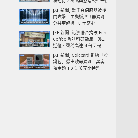
被劫持，密碼與惡意軟件一併
中招
[XF 新聞] 數千台伺服器被後
門攻擊 主機板控制器漏洞部
分甚至超過 10 年歷史
[XF 新聞] 港澳聯合搗破 Fun
Coffee 咖啡科研騙局 涉款
近億‧聲稱高達 4 倍回報
[XF 新聞] Coldcard 離線「冷
錢包」爆出致命漏洞 黑客已
盜走逾 1.3 億美元比特幣