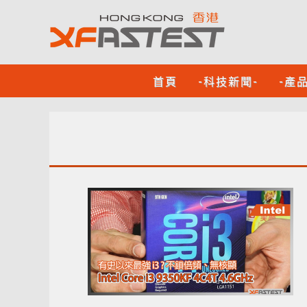
首頁
-科技新聞-
-產